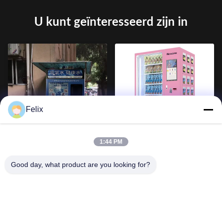
U kunt geïnteresseerd zijn in
Felix
220V vloer water dispenser
321 stuks automatische
maken warm koud water
automaten, 0,45kw telefoon
1:44 PM
accessoires automaten
Good day, what product are you looking for?