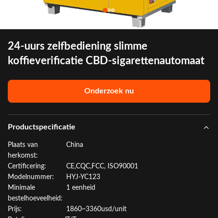
24-uurs zelfbediening slimme
koffieverificatie CBD-sigarettenautomaat
Onderzoek nu
Productspecificatie
Plaats van
China
herkomst:
Certificering:
CE,CQC,FCC, ISO90001
Modelnummer:
HYJ-YC123
Minimale
1 eenheid
bestelhoeveelheid:
Prijs:
1860~3360usd/unit