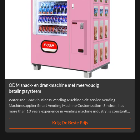
rvoudig
Multi-age snack en drank vending machine 
multimedia scherm
lf-service Vending
Cup Noodle / Instant Noodle / Ramen candy Vendi
omization -Sindron, has
Sindron – A Premium Vending Machine Manufacture
ine industry ,is constantly
than 10 years experience in vending machine industr
retail industry with the
applying cutting-edge technology to the smart retail
philosophy of "Let ...
js
Krijg De Beste Prijs