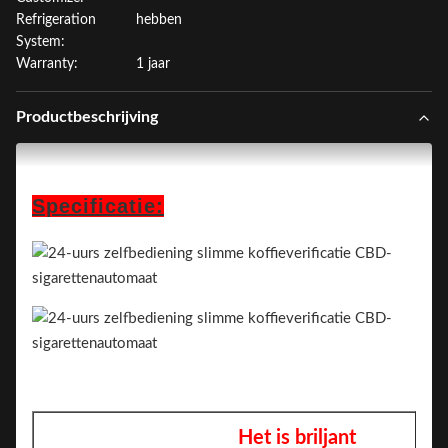
Refrigeration
hebben
System:
Warranty:
1 jaar
Productbeschrijving
Specificatie:
Het is briljant