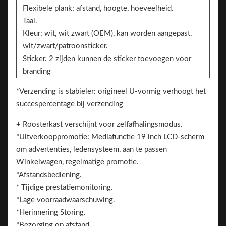
Flexibele plank: afstand, hoogte, hoeveelheid.
Taal.
Kleur: wit, wit zwart (OEM), kan worden aangepast,
wit/zwart/patroonsticker.
Sticker. 2 zijden kunnen de sticker toevoegen voor
branding
Merk.
*Verzending is stabieler: origineel U-vormig verhoogt het
succespercentage bij verzending
+ Roosterkast verschijnt voor zelfafhalingsmodus.
*Uitverkooppromotie: Mediafunctie 19 inch LCD-scherm
om advertenties, ledensysteem, aan te passen
Belangrijkste kenmerken:
Winkelwagen, regelmatige promotie.
*Afstandsbediening.
* Tijdige prestatiemonitoring.
*Lage voorraadwaarschuwing.
*Herinnering Storing.
*Bezorging op afstand.