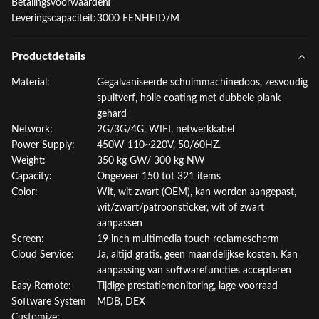
Betalingsvoorwaarden:
T/T
Leveringscapaciteit:
3000 EENHEID/M
Productdetails
Material:
Gegalvaniseerde schuimmachinedoos, zesvoudig
spuitverf, holle coating met dubbele plank
gehard
Network:
2G/3G/4G, WIFI, netwerkkabel
Power Supply:
450W 110~220V, 50/60HZ.
Weight:
350 kg GW/ 300 kg NW
Capacity:
Ongeveer 150 tot 321 items
Color:
Wit, wit zwart (OEM), kan worden aangepast,
wit/zwart/patroonsticker, wit of zwart
aanpassen
Screen:
19 inch multimedia touch reclamescherm
Cloud Service:
Ja, altijd gratis, geen maandelijkse kosten. Kan
aanpassing van softwarefuncties accepteren
Easy Remote:
Tijdige prestatiemonitoring, lage voorraad
Software System
MDB, DEX
Customize: