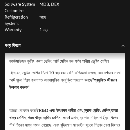
Software System
MDB, DEX
Customize:
Refrigeration
আছে
System:
Warranty:
1 বছর
পণ্য বিবরণ
কাস্টমাইজড কুলিং ওজন ভেন্ডিং স্মার্ট মেশিন বড় পর্দার পানীয় ভেন্ডিং মেশিন
-সিন্ড্রন, ভেন্ডিং মেশিন শিল্পে 10 বছরেরও বেশি অভিজ্ঞতা রয়েছে, এর দর্শনের সাথে
স্মার্ট খুচরা শিল্পে ক্রমাগত অত্যাধুনিক প্রযুক্তি প্রয়োগ করছে
"প্রযুক্তি জীবনের
উপকার করুক"
আমরা ফোকাস করেছি
R&D এবং উৎপাদন
পানীয় এবং স্ন্যাক ভেন্ডিং মেশিন
,
তাজা
খাদ্য মেশিন, গরম খাদ্য ভেন্ডিং মেশিন. ক
nd এখন, ব্যাপক শক্তি গার্হস্থ্য শিল্পের
শীর্ষ তিনের মধ্যে স্থান পেয়েছে, এবং বুদ্ধিমান মানবহীন খুচরো শিল্পের নেতা হিসাবে