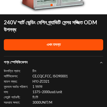
240V স্মার্ট ভেন্ডিং মেশিন গ্র্যাভিটি সেন্সর সজ্জিত ODM
উপলব্ধ
এখন তদন্ত
পণ্য স্পেসিফিকেশন
উৎপত্তি স্থান:
চীন
সার্টিফিকেশন:
CE,CQC,FCC, ISO90001
মডেল নম্বর:
HYJ-ZC021
ন্যূনতম অর্ডার পরিমাণ:
1 ইউনিট
দাম:
1375~2000usd/unit
পেমেন্ট শর্তাবলী:
টি/টি
সরবরাহ ক্ষমতা:
3000UNIT/M