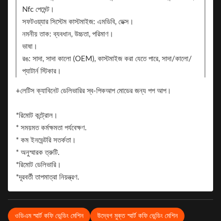
Nfc পেমেন্ট।
সফটওয়্যার সিস্টেম কাস্টমাইজ: এমডিবি, ডেক্স।
নমনীয় তাক: ব্যবধান, উচ্চতা, পরিমাণ।
ভাষা।
রঙ: সাদা, সাদা কালো (OEM), কাস্টমাইজ করা যেতে পারে, সাদা/কালো/
প্যাটার্ন স্টিকার।
স্টিকার। 2টি দিক ব্র্যান্ডিংয়ের জন্য স্টিকার যোগ করতে পারে
+লেটিস ক্যাবিনেট ডেলিভারির স্ব-পিকআপ মোডের জন্য পপ আপ।
ব্র্যান্ড
*রিমোট কন্ট্রোল।
* সময়মত কর্মক্ষমতা পর্যবেক্ষণ.
* কম ইনভেন্টরি সতর্কতা।
* অনুস্মারক ত্রুটি.
*রিমোট ডেলিভারি।
*দূরবর্তী তাপমাত্রা নিয়ন্ত্রণ.
ওডিএম স্মার্ট কফি ভেন্ডিং মেশিন
উদ্বেগ মুক্ত স্মার্ট কফি ভেন্ডিং মেশিন