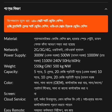
পণ্যের বিবরণ
বিশেষভাবে তুলে ধরা:
২৪০ ভোল্ট স্মার্ট ভেন্ডিং মেশিন
,
৪জি গ্র্যাভিটি সেন্সর স্মার্ট ভেন্ডিং মেশিন
,
ওডিএম কোল্ড ড্রিংক ভেন্ডিং মেশিন
Material:
গ্যালভানাইজড ফোমিং মেশিন বক্স, ছয়বার স্প্রে পেইন্ট, ডাবল
শেলফ ফাঁপা আবরণ শক্ত করা হয়েছে
Network:
2G/3G/4G, ওয়াইফাই, নেটওয়ার্ক ক্যাবল
Power Supply:
300W (একক দরজা) 500W (ডাবল দরজা) 1000W (চার
দরজা) 1100V-240V 50Hz/60Hz
Weight:
550kg GW/ 500 kg NW
Capacity:
5 স্তর, 5 সেন্সর, 20 কেজি প্রতিটি স্তর (একক দরজা) 10
স্তর, 10 সেন্সর, 20 কেজি প্রতিটি স্তর (ডাবল দরজ
Color:
সাদা, সাদা কালো (OEM), কাস্টমাইজ করা যায়, সাদা/কালো/
প্যাটার্ন স্টিকার, সাদা বা কালো কাস্টমাইজ করা য
Screen:
না
Cloud Service:
হ্যাঁ, সর্বদা বিনামূল্যে, কোন মাসিক ফি নেই। সফ্টওয়্যার ফাংশন
কাস্টমাইজেশন গ্রহণ করতে পারেন
Easy Remote:
সময়মত কর্মক্ষমতা নিরীক্ষণ, কম জায়