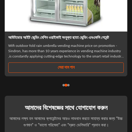
েন্ডিং এনএফসি পেমেন্ট
দুধ স্মার্ট ভেন্ডিং মেশিন 500W ডাবল দরজার জন্য ISO90
ine price on promotion -
top sale id card reader smart fridge ice cream milk 
n vending machine industry
foods and drinks Specification: Excellent clients cred
 to the smart retail industry
selected,Before settlement,Resolve your consumptio
t life". We have focused on
purchase process Scan the code and open the door,
need,Close the ...
সেরা দাম পান
আমাদের বিশেষজ্ঞের সাথে যোগাযোগ করুন
আমাদের লক্ষ্য হল আমাদের ক্লায়েন্টদের আরও লাভবান করতে সাহায্য করার জন্য "উচ্চ
গুণমান" ও "ভালো পরিষেবা" এবং "দ্রুত ডেলিভারি" প্রদান করা।