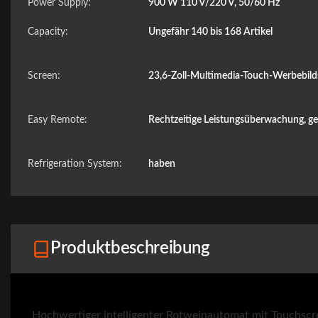
Power Supply:
900 W 110 V/220 V, 50/60 Hz
Capacity:
Ungefähr 140 bis 168 Artikel
Screen:
23,6-Zoll-Multimedia-Touch-Werbebil
Easy Remote:
Rechtzeitige Leistungsüberwachung, ge
Refrigeration System:
haben
Produktbeschreibung
Hochwertiger intelligenter Rotweinautomat mit Touchsc