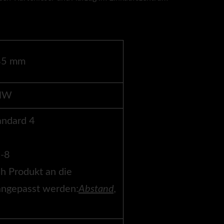
85 mm
 NW
andard 4
5-8
h Produkt an die
angepasst werden:
Abstand,