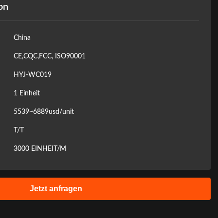
on
China
CE,CQC,FCC, ISO90001
HYJ-WC019
1 Einheit
5539~6889usd/unit
T/T
3000 EINHEIT/M
Jetzt anfragen