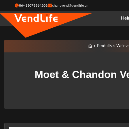
86--13078864208
changvend@vendlife.cn
He
Produits
Weinve
Moet & Chandon V