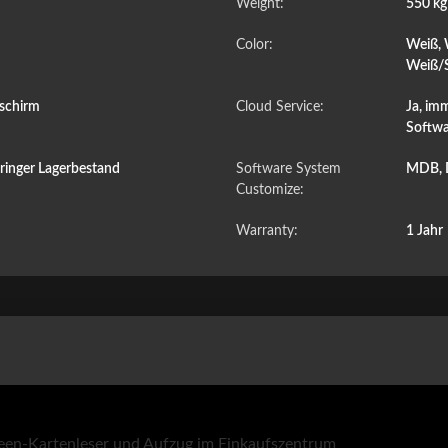
Weight:
550 k
Color:
Weiß, 
Weiß/S
dschirm
Cloud Service:
Ja, im
Softwa
ringer Lagerbestand
Software System
MDB, 
Customize:
Warranty:
1 Jahr
reen-Kartenleser und Aufzug im Einkaufszentrum