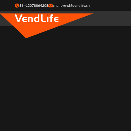
86--13078864208
changvend@vendlife.cn