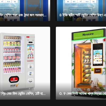
স্বতন্ত্র স্মার্ট ভেন্ডিং মেশিন গরম এবং ঠান্ডা জল সরবরাহকারী
ভেনোলাইফ স্মার্ট প্রি-মেড মিল ভেন্ডিং মেশিন, 3টি হাই-পাওয়ার মাইক্রোওয়েভ, স্প্রিং রোটেশন + এলিভেটর ডেলিভারি, 3-স্টেপ টাচস্ক্রিন, 4-মোড কম্প্রেসার, 24H রিমোট ম্যানেজমেন্ট, 1-মিনিট হট রেডি খাবার