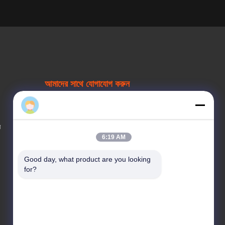
আমাদের সাথে যোগাযোগ করুন
বিক্রয় টেলিফোন
ন
86--13078864208
6:19 AM
Good day, what product are you looking 
ইমেইল
for?
changvend@vendlife.cn
ঠিকানা
3য় তলা, বিল্ডিং 7, শুন্ডে সেন্ট্রাল ঝিচেং, নং 3,