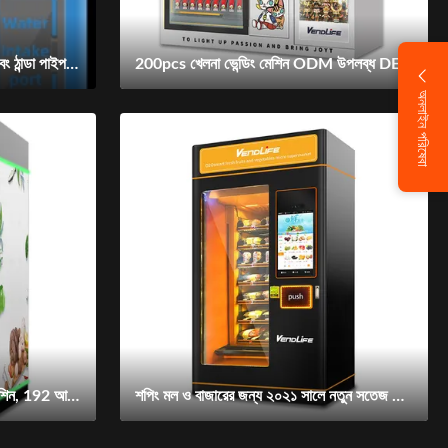
8 ইঞ্চি স্ক্রীন স্মার্ট ভেন্ডিং মেশিন উষ্ণ এবং ঠান্ডা পাইপলাইন বোতল কাউন্টারটপ জল কুলার
200pcs খেলনা ভেন্ডিং মেশিন ODM উপলব্ধ DEX সফ্টওয়্যার সিস্টেম
অনলাইন পরিষেবা
0. 9 কেডব্লিউ সতেজ খাদ্য বিক্রয় মেশিন, 192 আইটেম সবজি বিক্রয় মেশিন
শপিং মল ও বাজারের জন্য ২০২১ সালে নতুন সতেজ শাকসবজি ও ফলমূলের স্বয়ংক্রিয় পানীয় বিক্রয় মেশিন